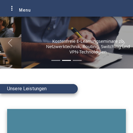
more_vert
Menu
Slide 2 of 3
Kostenfreie E-Learningseminare zu
Previous
Next
Netzwerktechnik, Routing, Switching und
VPN-Technologien
Unsere Leistungen