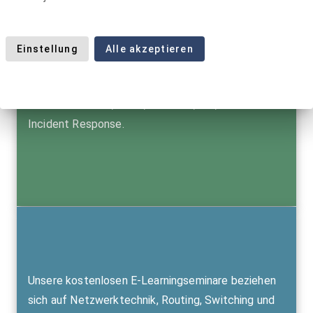
Einer unserer Schwerpunkte sind Trainings im
Bereich Netzwerktechnik und Netzwerksicherheit
mit Komponenten der Hersteller Cisco Systems,
Einstellung
Alle akzeptieren
Juniper Networks und Extreme Networks. Darüber
hinaus bieten wir Customized Seminare in den
Bereichen MPLS, SIEM, Firewalls, IDP, Forensik und
Incident Response.
Unsere kostenlosen E-Learningseminare beziehen
sich auf Netzwerktechnik, Routing, Switching und